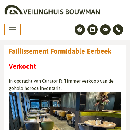
Skip
to
the
content
Faillissement Formidable Eerbeek
Verkocht
In opdracht van Curator R. Timmer verkoop van de
gehele horeca inventaris.